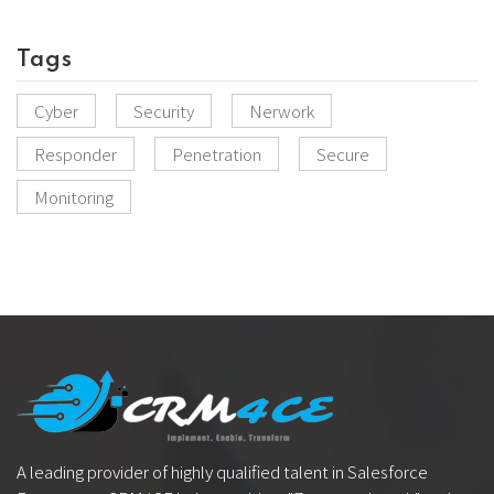
Tags
Cyber
Security
Nerwork
Responder
Penetration
Secure
Monitoring
A leading provider of highly qualified talent in Salesforce