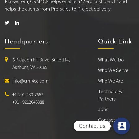
Ecosystem, CRM4CE helps enable a "Zero cost bench" and
helps the clients from Pre-sales to Project delivery.
Headquarters
Quick Link
What We Do
6 Pidgeon Hill Drive, Suite 114,
Ashburn, VA 20165
Who We Serve
Who We Are
info@crm4ce.com
Technology
+1-201-430-7667
Partners
+91 - 9212646388
Jobs
Contact Us
Contact us
Contact us