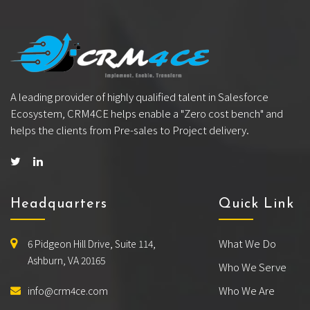
A leading provider of highly qualified talent in Salesforce
Ecosystem, CRM4CE helps enable a "Zero cost bench" and
helps the clients from Pre-sales to Project delivery.
Headquarters
Quick Link
What We Do
6 Pidgeon Hill Drive, Suite 114,
Ashburn, VA 20165
Who We Serve
Who We Are
info@crm4ce.com