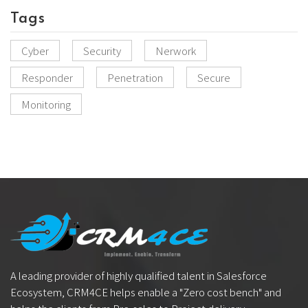
Tags
Cyber
Security
Nerwork
Responder
Penetration
Secure
Monitoring
A leading provider of highly qualified talent in Salesforce
Ecosystem, CRM4CE helps enable a "Zero cost bench" and