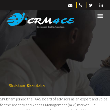
Shubham Khandelia
Shubham joined the IAAS board of advisors as an expert and voice
for the Identity and Access Management (IAM) market. He