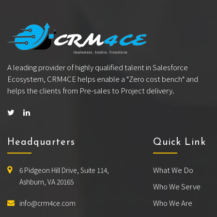
A leading provider of highly qualified talent in Salesforce
Ecosystem, CRM4CE helps enable a "Zero cost bench" and
helps the clients from Pre-sales to Project delivery.
Headquarters
Quick Link
What We Do
6 Pidgeon Hill Drive, Suite 114,
Ashburn, VA 20165
Who We Serve
Who We Are
info@crm4ce.com