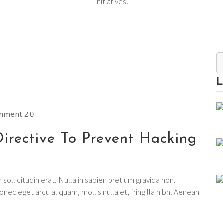
initiatives.
L
ment 2 0
irective To Prevent Hacking
din sollicitudin erat. Nulla in sapien pretium gravida non.
Donec eget arcu aliquam, mollis nulla et, fringilla nibh. Aenean