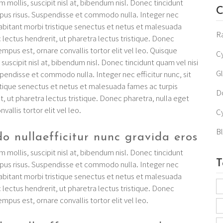
 mollis, suscipit nisl at, bibendum nisl. Donec tincidunt
C
mpus risus. Suspendisse et commodo nulla. Integer nec
habitant morbi tristique senectus et netus et malesuada
R
c lectus hendrerit, ut pharetra lectus tristique. Donec
empus est, ornare convallis tortor elit vel leo. Quisque
C
suscipit nisl at, bibendum nisl. Donec tincidunt quam vel nisi
G
pendisse et commodo nulla. Integer nec efficitur nunc, sit
stique senectus et netus et malesuada fames ac turpis
D
it, ut pharetra lectus tristique. Donec pharetra, nulla eget
allis tortor elit vel leo.
Cy
B
 nullaefficitur nunc gravida eros
 mollis, suscipit nisl at, bibendum nisl. Donec tincidunt
T
mpus risus. Suspendisse et commodo nulla. Integer nec
habitant morbi tristique senectus et netus et malesuada
c lectus hendrerit, ut pharetra lectus tristique. Donec
mpus est, ornare convallis tortor elit vel leo.