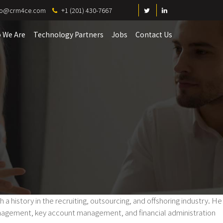
fo@crm4ce.com
+1 (201) 430-7667
 We Are
Technology Partners
Jobs
Contact Us
 history in the recruiting, outsourcing, and offshoring industry. He
 management, key account management, and financial administration