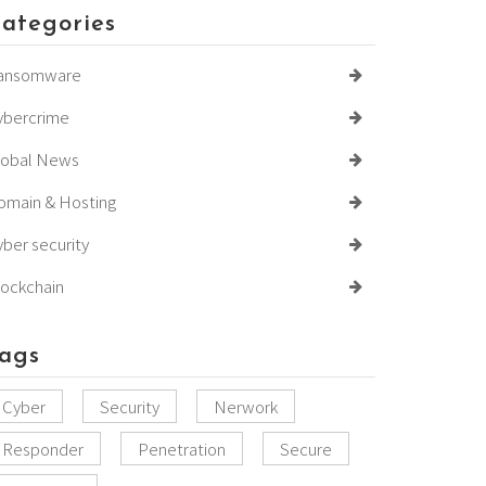
ategories
ansomware
ybercrime
lobal News
omain & Hosting
ber security
lockchain
ags
Cyber
Security
Nerwork
Responder
Penetration
Secure