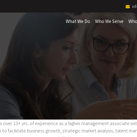
in
What We Do
Who We Serve
Who
s over 13+ yrs. of experience as a higher management associate with a
p to facilitate business growth, strategic market analysis, talent