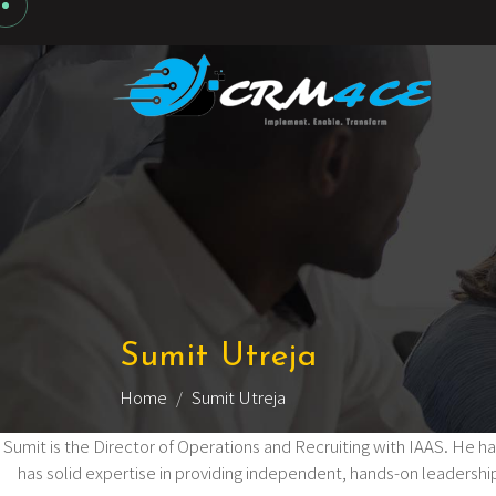
Sumit Utreja
Home
Sumit Utreja
Sumit is the Director of Operations and Recruiting with IAAS. He ha
has solid expertise in providing independent, hands-on leadershi