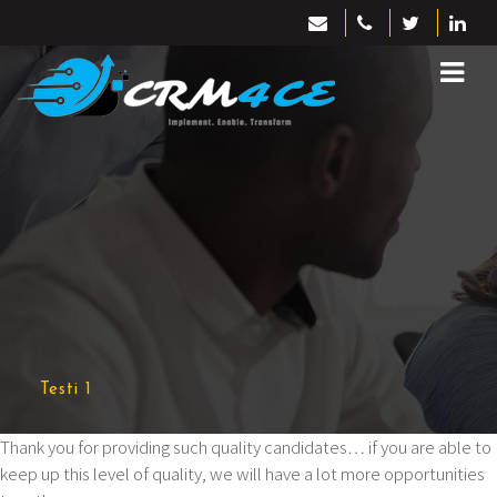
Testi 1
Thank you for providing such quality candidates… if you are able to
keep up this level of quality, we will have a lot more opportunities