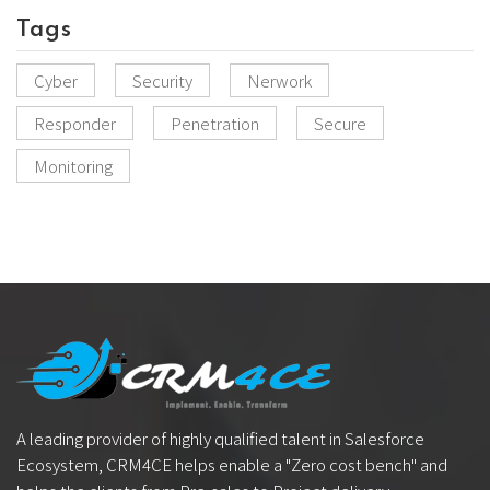
Tags
Cyber
Security
Nerwork
Responder
Penetration
Secure
Monitoring
A leading provider of highly qualified talent in Salesforce
Ecosystem, CRM4CE helps enable a "Zero cost bench" and